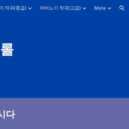
기 작곡(중급)
마비노기 작곡(고급)
More
ion
크롤
시다