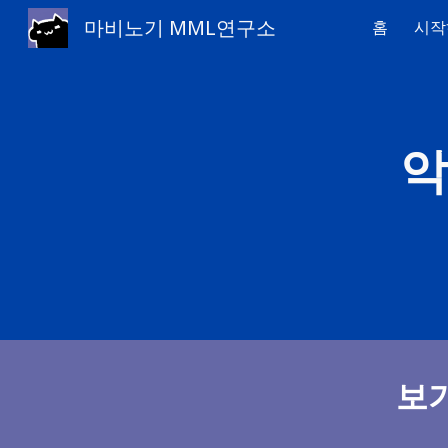
마비노기 MML연구소
홈
시작
Sk
악
보