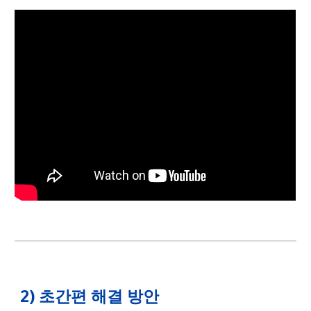
2) 초
간편
해결
방안